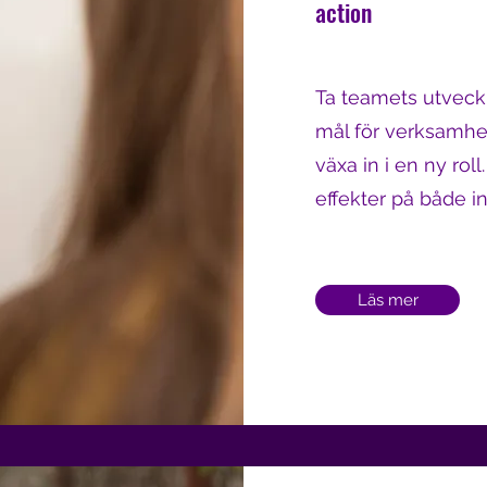
action
Ta teamets utveckli
mål för verksamhet
växa in i en ny rol
effekter på både in
Läs mer