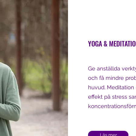
YOGA & MEDITATION
Ge anställda verkty
och få mindre pro
huvud. Meditation
effekt på stress s
koncentrationsför
Läs mer