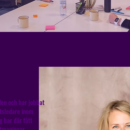
nden och har jobbat
tsledare inom
g har där fått
utmaningar