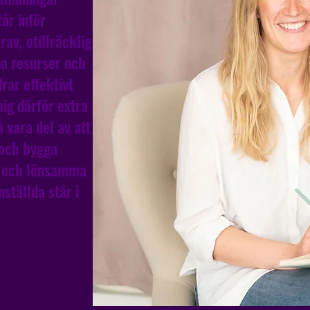
år inför
rav, otillräcklig
a resurser och
rar effektivt
mig därför extra
 vara del av att
 och bygga
a och lönsamma
ställda står i