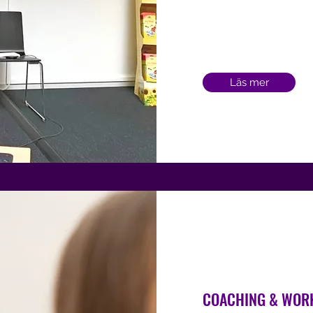
Läs mer
COACHING & WORKS